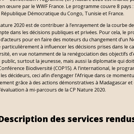
 en œuvre par le WWF France. Le programme couvre 8 pays 
, République Démocratique du Congo, Tunisie et France.
 Nature 2020 est de contribuer à l’enrayement de la courbe de 
pte dans les décisions publiques et privées. Pour cela, le p
 d’acteurs pour en faire des moteurs du changement d’un N
articulièrement à influencer les décisions prises dans le c
sité, en vue notamment de la renégociation des objectifs d’A
blic, surtout la jeunesse, mais aussi la diplomatie qui doit
onférence Biodiversité (COP15). A l’international, le progra
ser les décideurs, ceci afin d’engager l’Afrique dans ce momen
ment grâce à des actions démonstratives à Madagascar et 
t l’évaluation à mi-parcours de la CP Nature 2020.
Description des services rendu