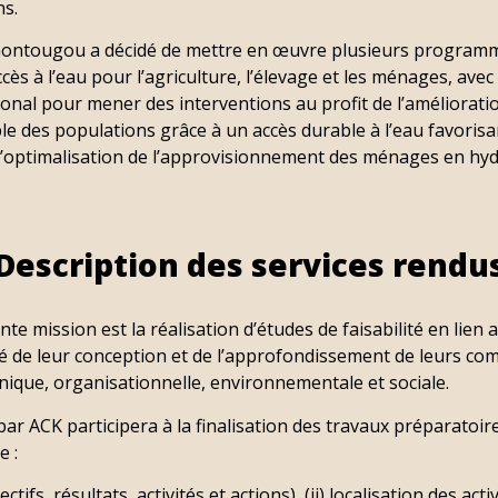
ns.
 Gontougou a décidé de mettre en œuvre plusieurs programm
accès à l’eau pour l’agriculture, l’élevage et les ménages, ave
gional pour mener des interventions au profit de l’améliorati
ble des populations grâce à un accès durable à l’eau favori
et l’optimalisation de l’approvisionnement des ménages en hy
Description des services rendu
nte mission est la réalisation d’études de faisabilité en lien a
lité de leur conception et de l’approfondissement de leurs c
nique, organisationnelle, environnementale et sociale.
par ACK participera à la finalisation des travaux préparatoires
e :
ctifs, résultats, activités et actions), (ii) localisation des act