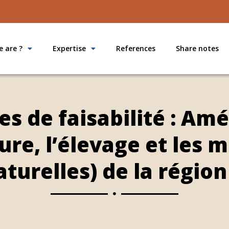
 are ?
Expertise
References
Share notes
s de faisabilité : Amé
ture, l’élevage et les
aturelles) de la régio