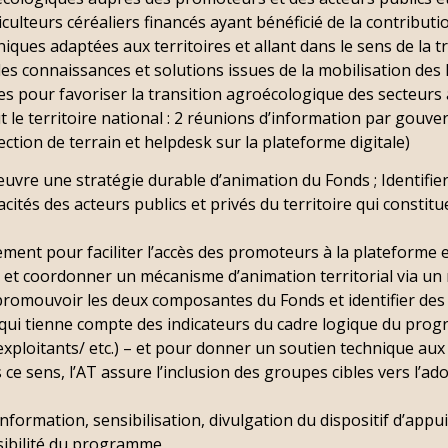
griculteurs céréaliers financés ayant bénéficié de la contribu
ues adaptées aux territoires et allant dans le sens de la tr
r les connaissances et solutions issues de la mobilisation de
 pour favoriser la transition agroécologique des secteurs a
t le territoire national : 2 réunions d’information par gouv
ction de terrain et helpdesk sur la plateforme digitale)
uvre une stratégie durable d’animation du Fonds ; Identifier
cités des acteurs publics et privés du territoire qui constit
nt pour faciliter l’accès des promoteurs à la plateforme et 
e et coordonner un mécanisme d’animation territorial via un 
promouvoir les deux composantes du Fonds et identifier des p
e qui tienne compte des indicateurs du cadre logique du pr
xploitants/ etc.) – et pour donner un soutien technique au
ce sens, l’AT assure l’inclusion des groupes cibles vers l’ad
’information, sensibilisation, divulgation du dispositif d’app
sibilité du programme