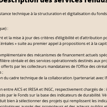
stance technique à la structuration et digitalisation du fon
ue) :
 et la mise à jour des critères d’éligibilité et d’attribution p
éréales » suite au premier appel à propositions et à la capit
omplémentaire des mécanismes de financement actuels spéc
filière céréale et des services opérationnels destinés aux pr
 offerts par les collecteurs mandataires de l’Office des céréa
 ;
on du cadre technique de la collaboration /partenariat avec IN
n entre AICS et IRESA et INGC, respectivement chargés de : i)
és par le Fonds sur la base des indicateurs de durabilité. Véri
nduit bien à sélectionner des projets qui remplissent les indic
cologiques auprès des promoteurs et des acteurs publics et p