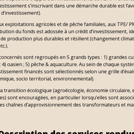
estissement s’inscrivant dans une démarche durable est fav
s d’investissement).
x exploitations agricoles et de pêche familiales, aux TPE/ P
bution du fonds est adossée à un crédit d’investissement, ide
 de production plus durables et résilient (changement climat
tc.).
oncernés sont regroupés en 5 grands types : 1) grandes cult
e ; 4) oasien ; 5) pêche & aquaculture. Au sein de chaque sys
vestissement financés sont sélectionnés selon une grille d’éva
omique, socio territorial, environnemental).
 transition écologique (agroécologie, économie circulaire, etc
s) sont encouragées, en particulier lorsqu’elles sont associé
 des chaînes d’approvisionnement des transformateurs et ma
Description des services rendu