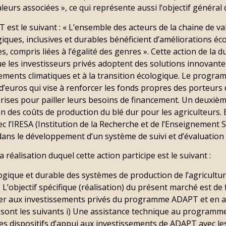
leurs associées », ce qui représente aussi l’objectif général
T est le suivant : « L’ensemble des acteurs de la chaine de 
giques, inclusives et durables bénéficient d’améliorations é
, compris liées à l’égalité des genres ». Cette action de la 
e les investisseurs privés adoptent des solutions innovantes
gements climatiques et à la transition écologique. Le prog
d’euros qui vise à renforcer les fonds propres des porteurs d
eprises pour pailler leurs besoins de financement. Un deuxiè
ion des coûts de production du blé dur pour les agriculteurs
c l’IRESA (Institution de la Recherche et de l’Enseignement 
ans le développement d’un système de suivi et d’évaluation d
a réalisation duquel cette action participe est le suivant :
logique et durable des systèmes de production de l’agricultur
 L’objectif spécifique (réalisation) du présent marché est de fa
cier aux investissements privés du programme ADAPT et en as
ont les suivants i) Une assistance technique au programme 
es dispositifs d’appui aux investissements de ADAPT avec les 