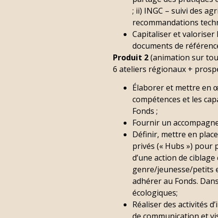
; ii) INGC – suivi des a
recommandations techniq
Capitaliser et valorise
documents de références
Produit 2
(animation sur tou
6 ateliers régionaux + prospe
Élaborer et mettre en œ
compétences et les capa
Fonds ;
Fournir un accompagneme
Définir, mettre en plac
privés (« Hubs ») pour 
d’une action de ciblag
genre/jeunesse/petits e
adhérer au Fonds. Dans 
écologiques;
Réaliser des activités d
de communication et vi